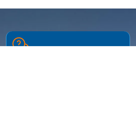
Contactez-nous
Nous sommes toujours ravis d'entendre nos
visiteurs et clients. Si vous avez des questions,
des commentaires ou si vous avez besoin
d'assistance, n'hésitez pas à nous contacter.