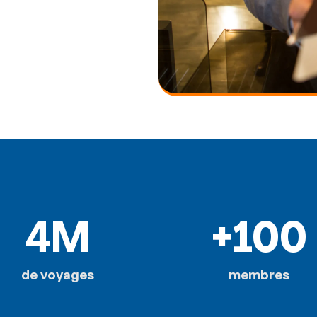
4
M
+
100
de voyages
membres