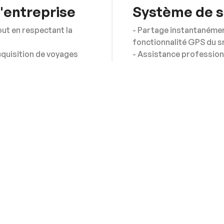
d'entreprise
Système de s
ut en respectant la
- Partage instantanément
fonctionnalité GPS du 
acquisition de voyages
- Assistance profession
manière efficace et effi
iser de l'argent.
- Nous aide à surveiller 
 en bout.
tout au long de leur voy
- Facilite la communicat
de messagerie bidirectio