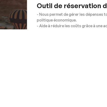
Outil de réservation 
- Nous permet de gérer les dépenses to
politique économique.
- Aide à réduire les coûts grâce à une 
optimisée.
- Adoption accrue en ligne pour économ
- Fournit une intégration fluide de bout