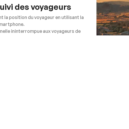
uivi des voyageurs
 la position du voyageur en utilisant la
smartphone.
nelle ininterrompue aux voyageurs de
ciente.
la sécurité et le bien-être des voyageurs
age.
ion avec les voyageurs grâce à l'option
nnelle.