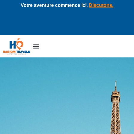
Votre aventure commence ici.
Discutons.
Voyages d’affaires
À propos de nous